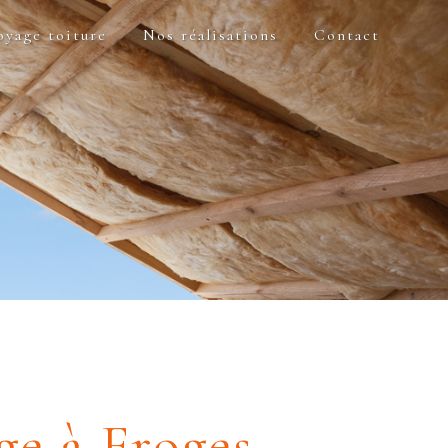
oyage toiture
Nos réalisations
Contact
ge à Froges