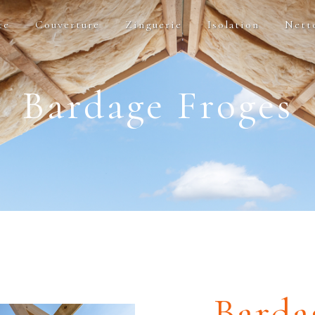
te
Couverture
Zinguerie
Isolation
Nett
Bardage Froges
Barda