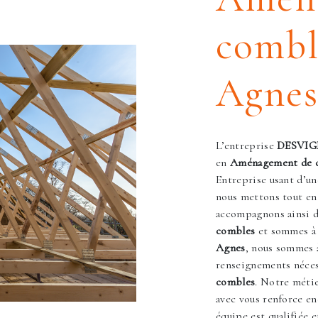
combl
Agne
L’entreprise
DESVI
en
Aménagement de 
Entreprise usant d’un
nous mettons tout en 
accompagnons ainsi d
combles
et sommes à l
Agnes
, nous sommes 
renseignements néces
combles
. Notre métie
avec vous renforce en
équipe est qualifiée e