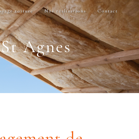
oyage toiture
Nos réalisations
Contact
St Agnes
agement de