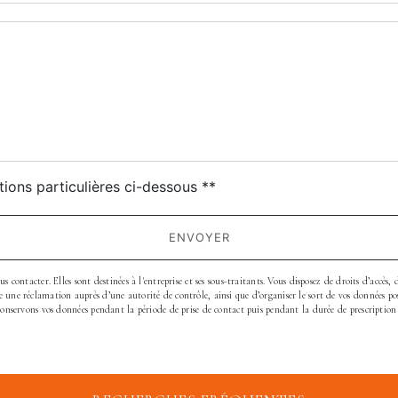
deau des cookies
tions particulières ci-dessous **
ENVOYER
contacter. Elles sont destinées à l'entreprise et ses sous-traitants. Vous disposez de droits d’accès, 
une réclamation auprès d’une autorité de contrôle, ainsi que d’organiser le sort de vos données pos
onservons vos données pendant la période de prise de contact puis pendant la durée de prescription 