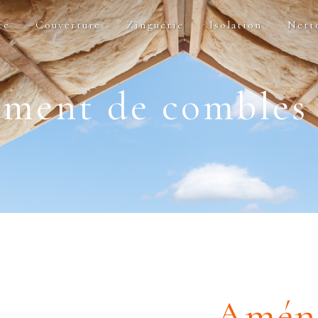
te
Couverture
Zinguerie
Isolation
Nett
ment de combles 
Amén