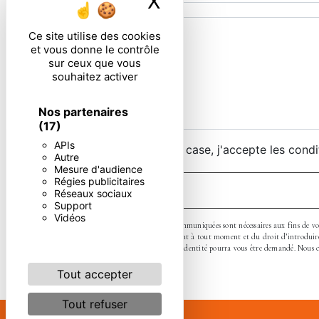
X
Masquer le ban
Ce site utilise des cookies
et vous donne le contrôle
sur ceux que vous
souhaitez activer
Nos partenaires
(17)
APIs
En cochant cette case, j'accepte les condi
Autre
Mesure d'audience
Régies publicitaires
Réseaux sociaux
Support
Vidéos
** Les données personnelles communiquées sont nécessaires aux fins de vous 
de retrait de votre consentement à tout moment et du droit d’introduire 
électronique. Un justificatif d'identité pourra vous être demandé. Nous c
Tout accepter
Tout refuser