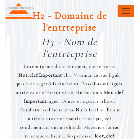
Panneau de gestion des cookies
H2 - Domaine de
l'entrteprise
H3 - Nom de
l'entrteprise
Lorem ipsum dolor sit amet, consectetur
Mot_clef Important
elit. Vivamus cursus ligula
quis lectus gravida tincidunt. Phasellus mi ligula,
ultricies et efficitur vitae, finibus quis
Mot_clef
Important
augue. Donec et egestas libero.
Curabitur sed lacus urna. Nulla facilisi. Etiam
ultrices eros nec mauris tristique, vel
condimentum enim vehicula. Maecenas luctus
tristique vehicula. Suspendisse
Mot_clef